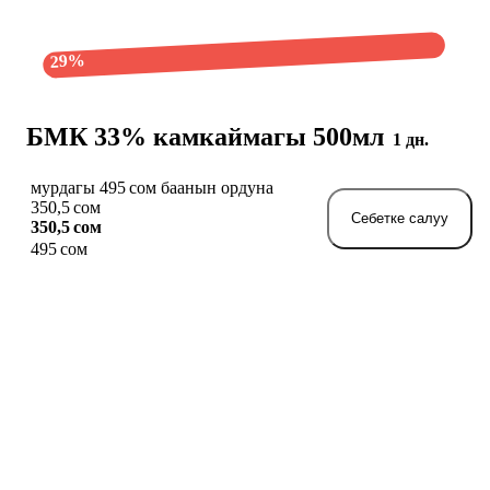
29%
БМК 33% камкаймагы 500мл
1 дн.
мурдагы 495 сом баанын ордуна
350,5 сом
Себетке салуу
350,5 сом
495 сом