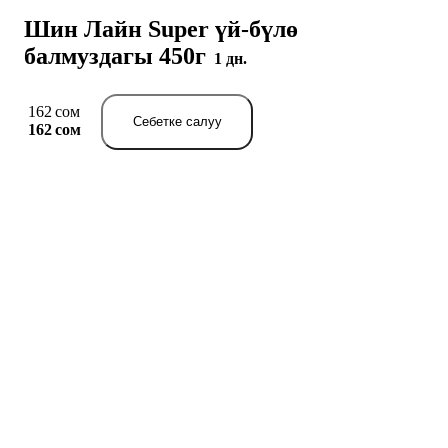
Шин Лайн Super үй-бүлө
балмуздагы 450г
1 дн.
162 сом
Себетке салуу
162 сом