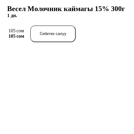
Весел Молочник каймагы 15% 300г
1 дн.
105 сом
Себетке салуу
105 сом