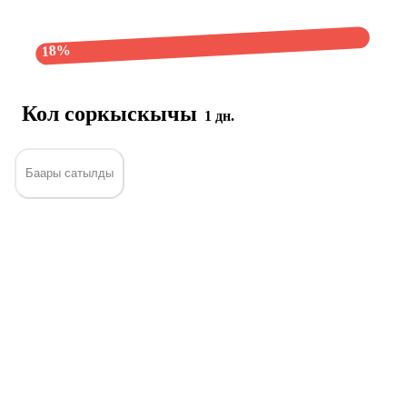
18%
Кол соркыскычы
1 дн.
Баары сатылды