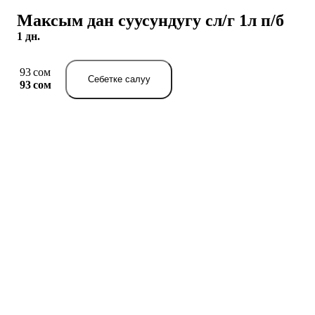
Максым дан суусундугу сл/г 1л п/б
1 дн.
93 сом
Себетке салуу
93 сом