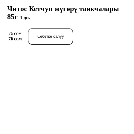
Читос Кетчуп жүгөрү таякчалары
85г
1 дн.
76 сом
Себетке салуу
76 сом