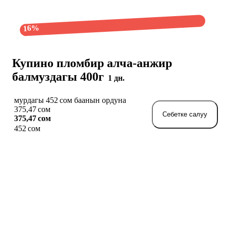
16%
Купино пломбир алча-анжир
балмуздагы 400г
1 дн.
мурдагы 452 сом баанын ордуна
375,47 сом
Себетке салуу
375,47 сом
452 сом