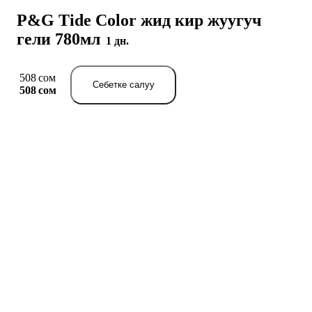
P&G Tide Color жид кир жуугуч
гели 780мл
1 дн.
508 сом
Себетке салуу
508 сом