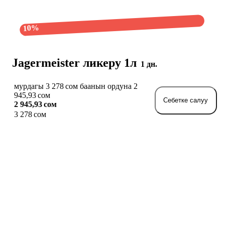
10%
Jagermeister ликеру 1л
1 дн.
мурдагы 3 278 сом баанын ордуна 2
945,93 сом
Себетке салуу
2 945,93 сом
3 278 сом