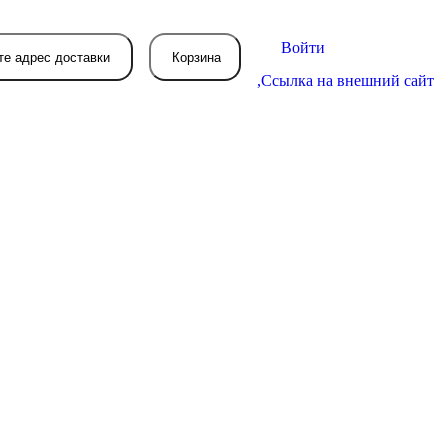
Войти
те адрес доставки
Корзина
,
Ссылка на внешний сайт
В вашей корзине
пока пусто
вятся товары, которые вы закажете.