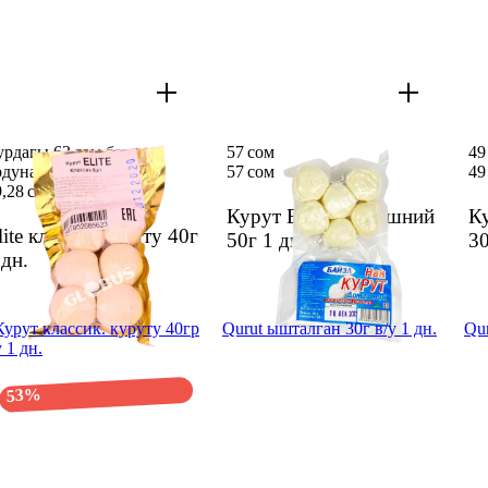
урдагы 63 сом баанын
57 сом
49
рдуна 29,28 сом
57 сом
49
9,28 сом
63 сом
Курут Байэл домашний
К
lite классик куруту 40г
50г
1 дн.
3
 дн.
Курут классик. куруту 40гр
Qurut ышталган 30г в/у 1 дн.
Qur
у 1 дн.
53%