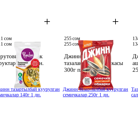
11 сом
255 сом
13
11 сом
255 сом
13
рутовит ашкабак
Джинн куурул/
Д
руктары 70г
1 дн.
тазаланбаган семечкасы
а
300г п/п
1 дн.
2
инн тазартылбай куурулган
Джинн тазартылбай куурулган
Та
мичкалар 140г 1 дн.
семичкалар 250г 1 дн.
сал