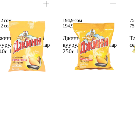
12 сом
194,9 сом
75
12 сом
194,9 сом
75
жинн тазартылбай
Джинн тазартылбай
Та
уурулган семичкалар
куурулган семичкалар
се
40г
1 дн.
250г
1 дн.