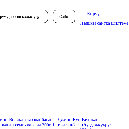
Кирүү
рүү дарегин көрсөтүңүз
Себет
,
Тышкы сайтка шилтеме
Себетиңиз азырынча
бош
л жерде сиз буйрутма берген
товарлар пайда болот.
инн Великан тазаланбаган
Джинн Кун Великан
урулган семичкалары 200г 1
тазаланбаган/туздал/куурул