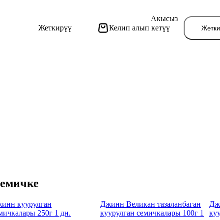
Акысыз
Жеткирүү
Келип алып кетүү
Жетки
Бу
емичке
инн куурулган
Джинн Великан тазаланбаган
Дж
мичкалары 250г 1 дн.
куурулган семичкалары 100г 1
ку