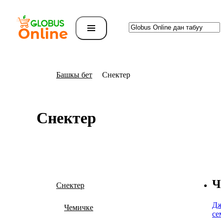
Башкы бет
Снектер
Снектер
Ч
Снектер
Дж
Чемичке
се