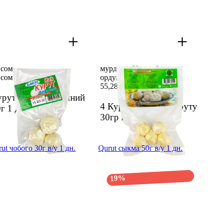
 сом
мурдагы 69 сом баанын
 сом
ордуна 55,28 сом
55,28 сом
69 сом
урут Байэл домашний
4 Курут классик. куруту
0г
1 дн.
30гр в/у
1 дн.
ut чобого 30г в/у 1 дн.
Qurut сыкма 50г в/у 1 дн.
19%