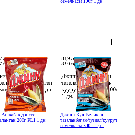
семечкасы 100г 1 дн.
7 сом
83,9 сом
7 сом
83,9 сом
жинн Великан
Джинн Кун Великан
заланбаган куурулган
тазаланбаган/туздал/
емичкалары 200г
1 дн.
куурул семечкасы 100г
1 дн.
 Ашкабак данеги
Джинн Кун Великан
аланган 200г PL1 1 дн.
тазаланбаган/туздал/куурул
семечкасы 300г 1 дн.