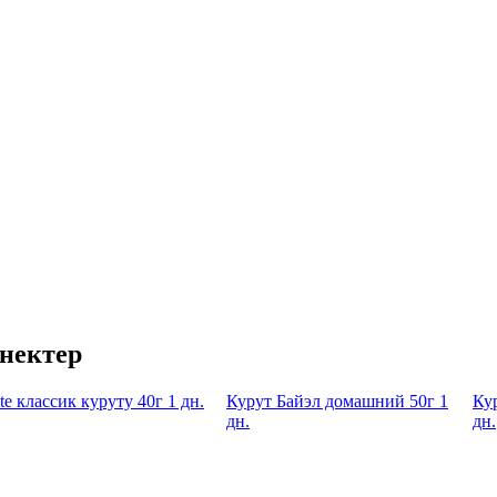
нектер
ite классик куруту 40г 1 дн.
Курут Байэл домашний 50г 1
Ку
дн.
дн.