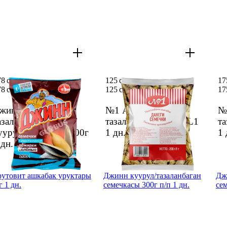
78 сом
125 сом
17
78 сом
125 сом
17
жинн Великан
№1 Ашкабак данеги
№
азаланбаган/туздал/
тазаланбаган 200г PL1
та
уурул семечкасы 200г
1 дн.
1 
 дн.
утовит ашкабак уруктары
Джинн куурул/тазаланбаган
Дж
г 1 дн.
семечкасы 300г п/п 1 дн.
сем