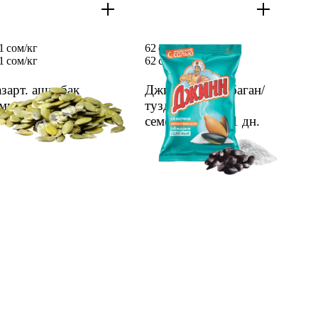
1 сом/кг
62 сом
1 сом/
кг
62 сом
зарт. ашкабак
Джинн тазаланбаган/
мичкелери салм.
туздал/куурул
семечкасы 70г
1 дн.