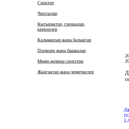
Снектер
Чипсылар
Кытырактар, гренкалар,
крекерлер
Кальмарлар жана балыктар
Попкорн жана башкалар
2
2
Мөмө-жемиш снектери
Жаңгактар жана чемичкелер
Д
с
Дж
ту
1 