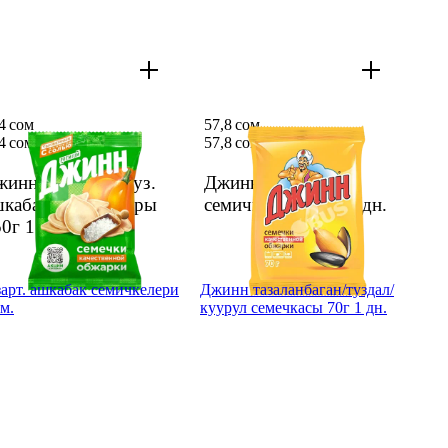
4 сом
57,8 сом
4 сом
57,8 сом
жинн куурулуп туз.
Джинн куурулган
шкабак семечкалары
семичкалары 70г
1 дн.
50г
1 дн.
зарт. ашкабак семичкелери
Джинн тазаланбаган/туздал/
м.
куурул семечкасы 70г 1 дн.