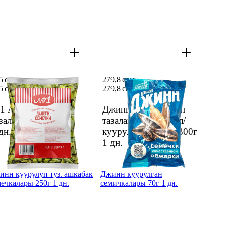
5 сом
279,8 сом
5 сом
279,8 сом
1 Ашкабак данеги
Джинн Кун Великан
заланган 200г PL1
тазаланбаган/туздал/
дн.
куурул семечкасы 300г
1 дн.
инн куурулуп туз. ашкабак
Джинн куурулган
ечкалары 250г 1 дн.
семичкалары 70г 1 дн.