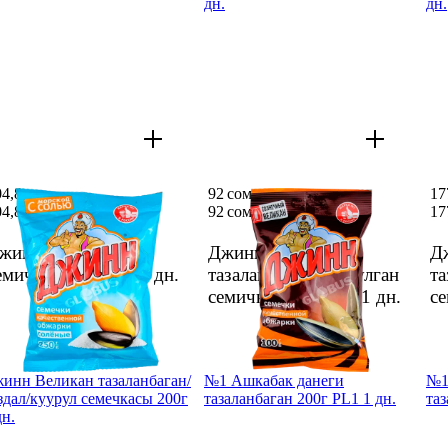
дн.
дн.
04,8 сом
92 сом
17
04,8 сом
92 сом
17
жинн куурулган
Джинн Великан
Д
емичкалары 250г
1 дн.
тазаланбаган куурулган
та
семичкалары 100г
1 дн.
с
инн Великан тазаланбаган/
№1 Ашкабак данеги
№1
здал/куурул семечкасы 200г
тазаланбаган 200г PL1 1 дн.
таз
дн.