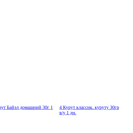
рут Байэл домашний 30г 1
4 Курут классик. куруту 30гр
в/у 1 дн.