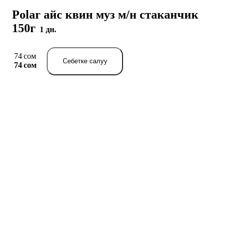
Polar айс квин муз м/н стаканчик
150г
1 дн.
74 сом
Себетке салуу
74 сом