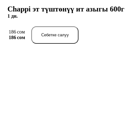
Chappi эт түштөнүү ит азыгы 600г
1 дн.
186 сом
Себетке салуу
186 сом