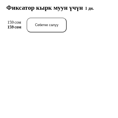
Фиксатор кырк муун үчүн
1 дн.
159 сом
Себетке салуу
159 сом