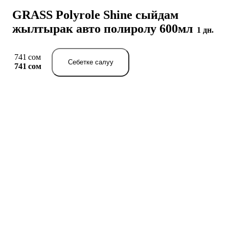
GRASS Polyrole Shine сыйдам
жылтырак авто полиролу 600мл
1 дн.
741 сом
Себетке салуу
741 сом