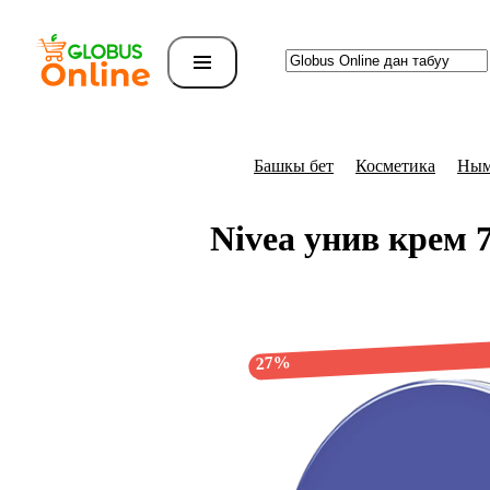
Башкы бет
Косметика
Ным
Nivea унив крем
27%