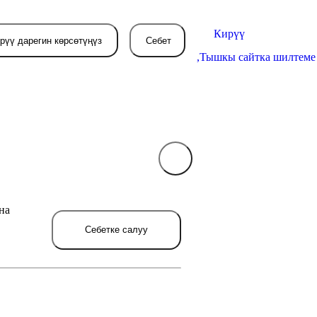
Кирүү
рүү дарегин көрсөтүңүз
Себет
,
Тышкы сайтка шилтеме
Себетиңиз азырынча
бош
на
л жерде сиз буйрутма берген
товарлар пайда болот.
Себетке салуу