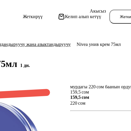
Акысыз
Жеткирүү
Келип алып кетүү
Жетки
дандыруучу жана азыктандыруучу
Nivea унив крем 75мл
 75мл
1 дн.
мурдагы 220 сом баанын орду
Бу
159,5 сом
159,5 сом
220 сом