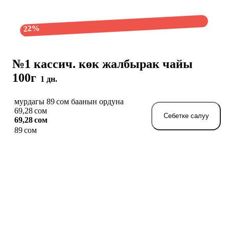
22%
№1 кассич. көк жалбырак чайы
100г
1 дн.
мурдагы 89 сом баанын ордуна
69,28 сом
Себетке салуу
69,28 сом
89 сом