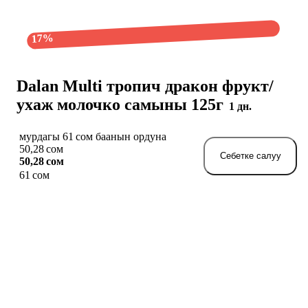
17%
Dalan Multi тропич дракон фрукт/
ухаж молочко самыны 125г
1 дн.
мурдагы 61 сом баанын ордуна
50,28 сом
Себетке салуу
50,28 сом
61 сом