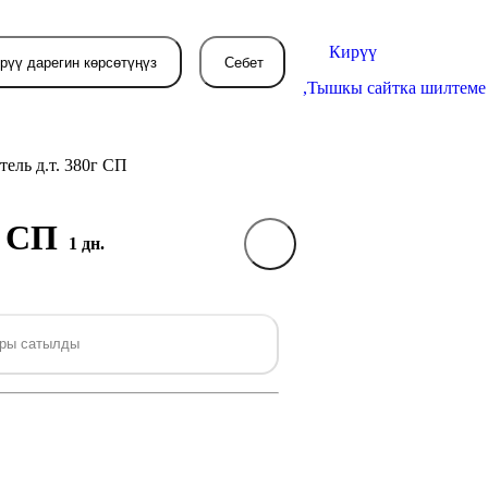
Кирүү
рүү дарегин көрсөтүңүз
Себет
,
Тышкы сайтка шилтеме
тель д.т. 380г СП
г СП
Себетиңиз азырынча
1 дн.
бош
л жерде сиз буйрутма берген
ры сатылды
товарлар пайда болот.