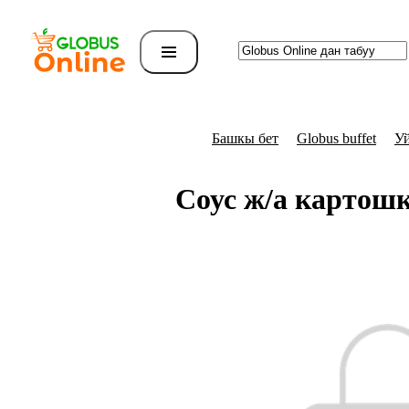
Башкы бет
Globus buffet
Уй
Соус ж/а картошк