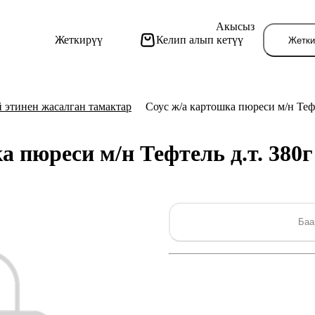
Акысыз
Жеткирүү
Келип алып кетүү
Жетки
 этинен жасалган тамактар
Соус ж/а картошка пюреси м/н Теф
а пюреси м/н Тефтель д.т. 380
Бу
Баа