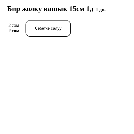
Бир жолку кашык 15см 1д
1 дн.
2 сом
Себетке салуу
2 сом