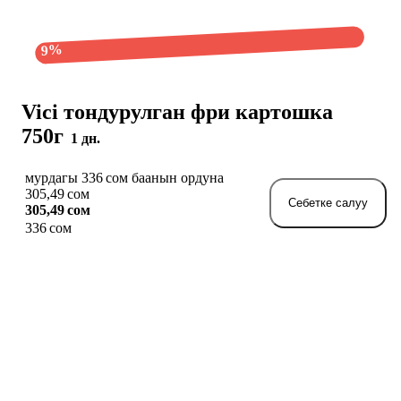
9%
Vici тондурулган фри картошка
750г
1 дн.
мурдагы 336 сом баанын ордуна
305,49 сом
Себетке салуу
305,49 сом
336 сом