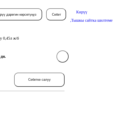
Кирүү
рүү дарегин көрсөтүңүз
Себет
,
Тышкы сайтка шилтеме
у 0,45л ж/б
Себетиңиз азырынча
 дн.
бош
л жерде сиз буйрутма берген
Себетке салуу
товарлар пайда болот.