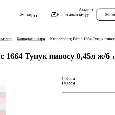
Акысыз
Жеткирүү
Келип алып кетүү
Жетки
шмалар
Банкадагы сыра
Kronenbourg Blanc 1664 Тунук пивос
c 1664 Тунук пивосу 0,45л ж/б
1
Бу
143 сом
143 сом