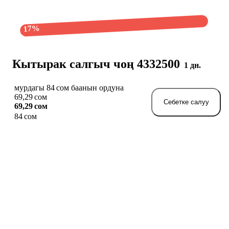
17%
Кытырак салгыч чоң 4332500
1 дн.
мурдагы 84 сом баанын ордуна
69,29 сом
Себетке салуу
69,29 сом
84 сом