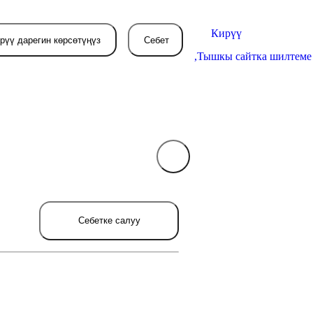
Кирүү
рүү дарегин көрсөтүңүз
Себет
,
Тышкы сайтка шилтеме
Себетиңиз азырынча
бош
л жерде сиз буйрутма берген
Себетке салуу
товарлар пайда болот.