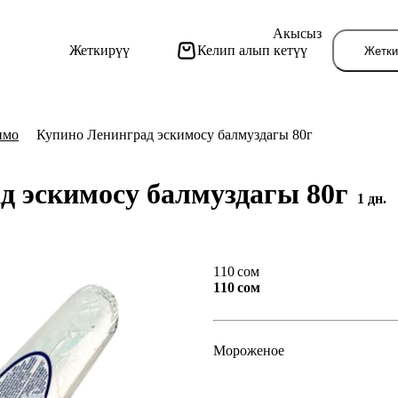
Акысыз
Жеткирүү
Келип алып кетүү
Жетки
имо
Купино Ленинград эскимосу балмуздагы 80г
д эскимосу балмуздагы 80г
1 дн.
Бу
110 сом
110 сом
Мороженое