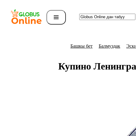
Башкы бет
Балмуздак
Эск
Купино Ленингра