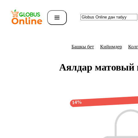
Башкы бет
Кийимдер
Колг
Аялдар матовый 
14%