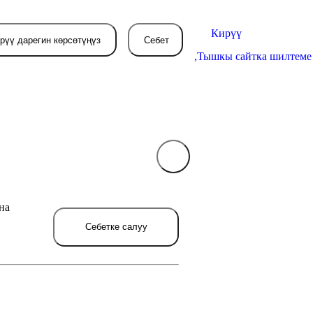
Кирүү
рүү дарегин көрсөтүңүз
Себет
,
Тышкы сайтка шилтеме
Себетиңиз азырынча
бош
на
л жерде сиз буйрутма берген
товарлар пайда болот.
Себетке салуу