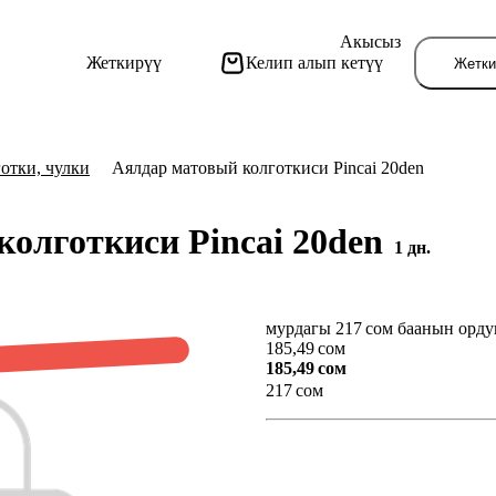
Акысыз
Жеткирүү
Келип алып кетүү
Жетки
отки, чулки
Аялдар матовый колготкиси Pincai 20den
колготкиси Pincai 20den
1 дн.
мурдагы 217 сом баанын орду
Бу
185,49 сом
185,49 сом
217 сом