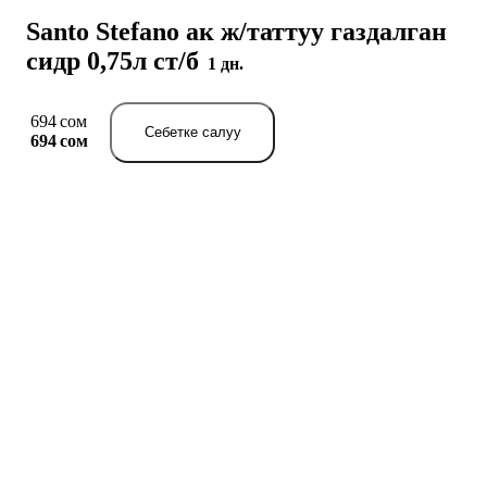
Santo Stefano ак ж/таттуу газдалган
сидр 0,75л ст/б
1 дн.
694 сом
Себетке салуу
694 сом