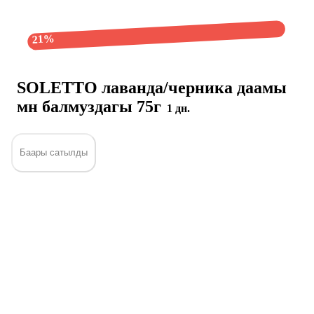
21%
SOLETTO лаванда/черника даамы
мн балмуздагы 75г
1 дн.
Баары сатылды