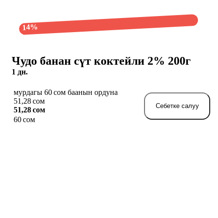
14%
Чудо банан сүт коктейли 2% 200г
1 дн.
мурдагы 60 сом баанын ордуна
51,28 сом
Себетке салуу
51,28 сом
60 сом