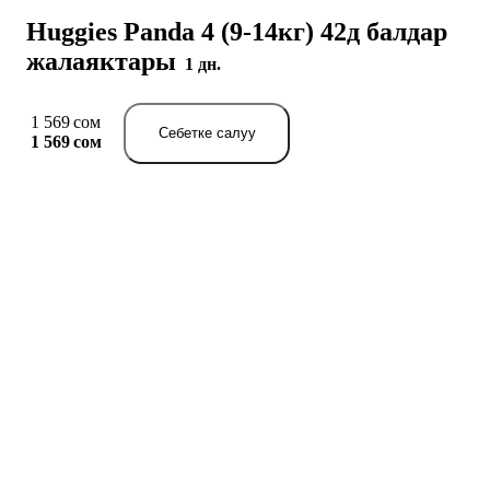
Huggies Panda 4 (9-14кг) 42д балдар
жалаяктары
1 дн.
1 569 сом
Себетке салуу
1 569 сом