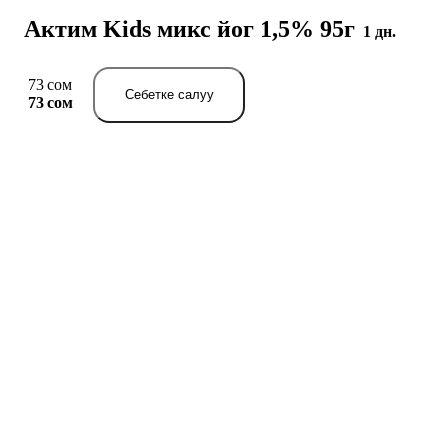
Актим Kids микс йог 1,5% 95г
1 дн.
73 сом
Себетке салуу
73 сом