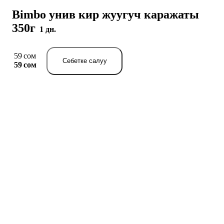
Bimbo унив кир жуугуч каражаты
350г
1 дн.
59 сом
Себетке салуу
59 сом