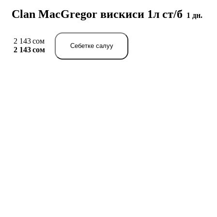
Clan MacGregor вискиси 1л ст/б
1 дн.
2 143 сом
Себетке салуу
2 143 сом