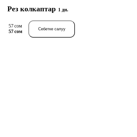
Рез колкаптар
1 дн.
57 сом
Себетке салуу
57 сом