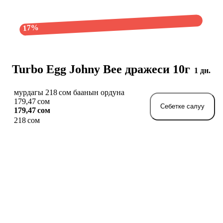
17%
Turbo Egg Johny Bee дражеси 10г
1 дн.
мурдагы 218 сом баанын ордуна
179,47 сом
Себетке салуу
179,47 сом
218 сом