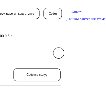
Кирүү
рүү дарегин көрсөтүңүз
Себет
,
Тышкы сайтка шилтеме
00 0,5 л
Себетиңиз азырынча
бош
л жерде сиз буйрутма берген
Себетке салуу
товарлар пайда болот.