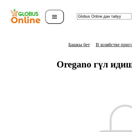
Башкы бет
В хозяйстве приг
Oregano гүл идиш