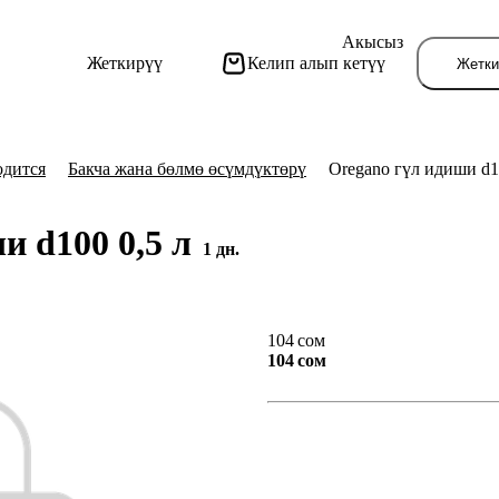
Акысыз
Жеткирүү
Келип алып кетүү
Жетки
одится
Бакча жана бөлмө өсүмдүктөрү
Oregano гүл идиши d1
и d100 0,5 л
1 дн.
Бу
104 сом
104 сом