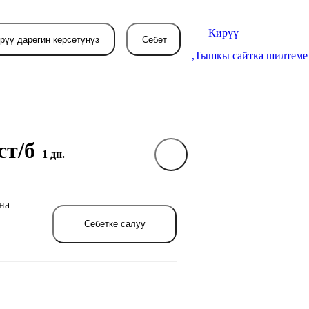
Кирүү
рүү дарегин көрсөтүңүз
Себет
,
Тышкы сайтка шилтеме
ст/б
Себетиңиз азырынча
1 дн.
бош
на
л жерде сиз буйрутма берген
товарлар пайда болот.
Себетке салуу