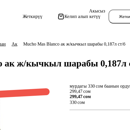
Акысыз
Жеткирүү
Келип алып кетүү
Жетки
пан
Ак
Mucho Mas Blanco ак ж/кычкыл шарабы 0,187л ст/б
o ак ж/кычкыл шарабы 0,187л 
мурдагы 330 сом баанын орду
Бу
299,47 сом
299,47 сом
330 сом