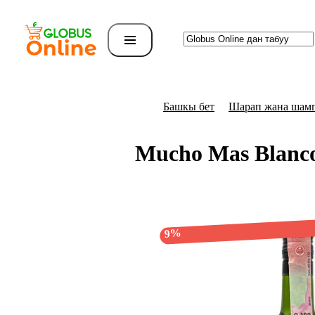
Башкы бет
Шарап жана шам
Mucho Mas Blanc
9%