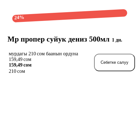
24%
Мр пропер суйук дениз 500мл
1 дн.
мурдагы 210 сом баанын ордуна
159,49 сом
Себетке салуу
159,49 сом
210 сом