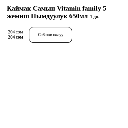
Каймак Самын Vitamin family 5
жемиш Нымдуулук 650мл
1 дн.
204 сом
Себетке салуу
204 сом