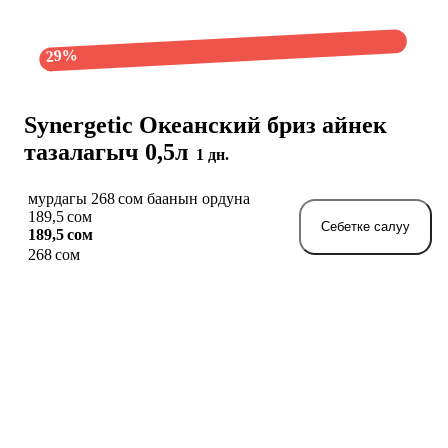
29%
Synergetic Океанский бриз айнек
тазалагыч 0,5л
1 дн.
мурдагы 268 сом баанын ордуна
189,5 сом
Себетке салуу
189,5 сом
268 сом