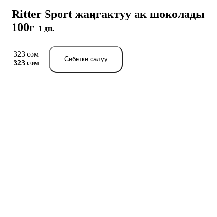
Ritter Sport жаңгактуу ак шоколады
100г
1 дн.
323 сом
Себетке салуу
323 сом