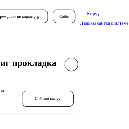
Кирүү
рүү дарегин көрсөтүңүз
Себет
,
Тышкы сайтка шилтеме
гиг прокладка
Себетиңиз азырынча
бош
л жерде сиз буйрутма берген
на
товарлар пайда болот.
Себетке салуу