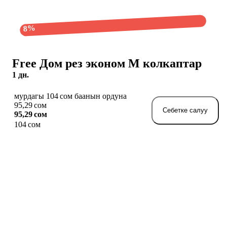
8%
Free Дом рез эконом M колкаптар
1 дн.
мурдагы 104 сом баанын ордуна
95,29 сом
Себетке салуу
95,29 сом
104 сом