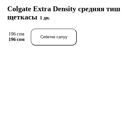
Colgate Extra Density средняя тиш
щеткасы
1 дн.
196 сом
Себетке салуу
196 сом