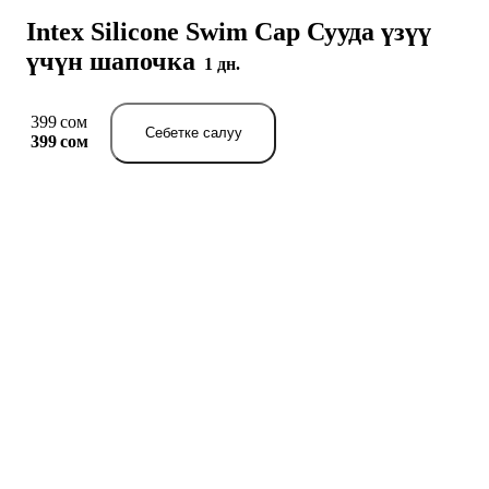
Intex Silicone Swim Cap Сууда үзүү
үчүн шапочка
1 дн.
399 сом
Себетке салуу
399 сом