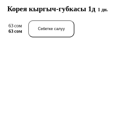
Корея кыргыч-губкасы 1д
1 дн.
63 сом
Себетке салуу
63 сом