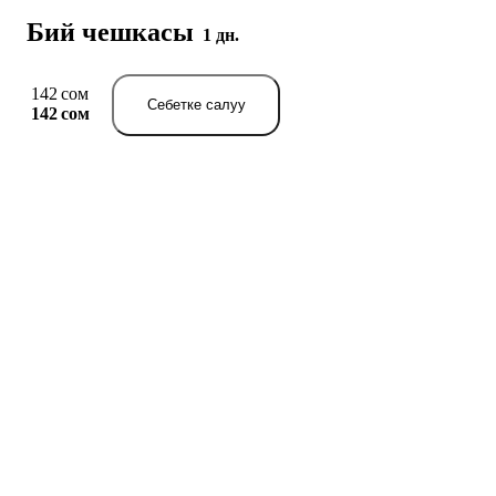
Бий чешкасы
1 дн.
142 сом
Себетке салуу
142 сом