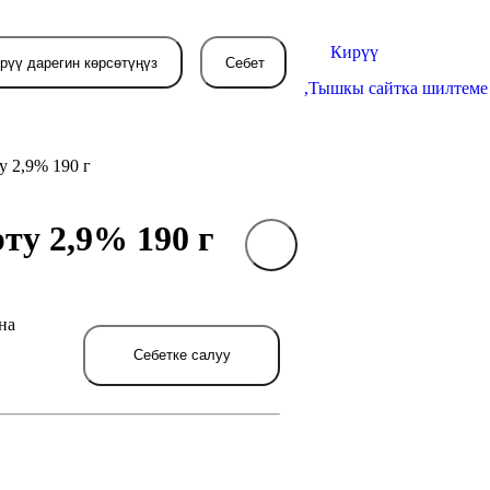
Кирүү
рүү дарегин көрсөтүңүз
Себет
,
Тышкы сайтка шилтеме
у 2,9% 190 г
ту 2,9% 190 г
Себетиңиз азырынча
бош
на
л жерде сиз буйрутма берген
товарлар пайда болот.
Себетке салуу