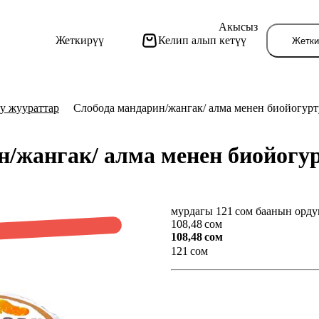
Акысыз
Жеткирүү
Келип алып кетүү
Жетки
у жуураттар
Слобода мандарин/жангак/ алма менен биойогурт
/жангак/ алма менен биойогур
мурдагы 121 сом баанын орду
Бу
108,48 сом
108,48 сом
121 сом