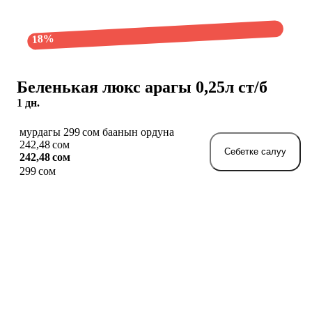
18%
Беленькая люкс арагы 0,25л ст/б
1 дн.
мурдагы 299 сом баанын ордуна
242,48 сом
Себетке салуу
242,48 сом
299 сом