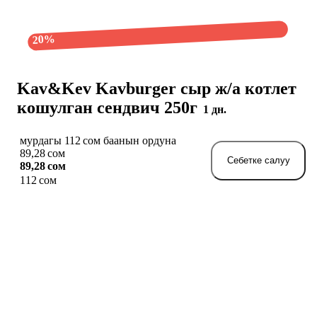
20%
Kav&Kev Kavburger сыр ж/а котлет
кошулган сендвич 250г
1 дн.
мурдагы 112 сом баанын ордуна
89,28 сом
Себетке салуу
89,28 сом
112 сом