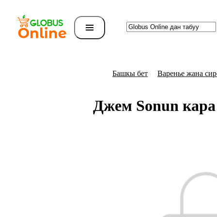
Башкы бет
Варенье жана си
Джем Sonun кара 