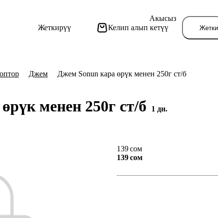
Акысыз
Жеткирүү
Келип алып кетүү
Жетки
роптор
Джем
Джем Sonun кара өрүк менен 250г ст/б
өрүк менен 250г ст/б
1 дн.
Бу
139 сом
139 сом