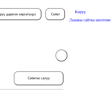
Кирүү
рүү дарегин көрсөтүңүз
Себет
,
Тышкы сайтка шилтеме
Себетиңиз азырынча
бош
л жерде сиз буйрутма берген
Себетке салуу
товарлар пайда болот.